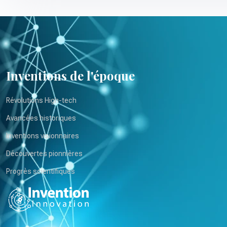
Inventions de l'époque
Révolutions High-tech
Avancées historiques
Inventions visionnaires
Découvertes pionnières
Progrès scientifiques